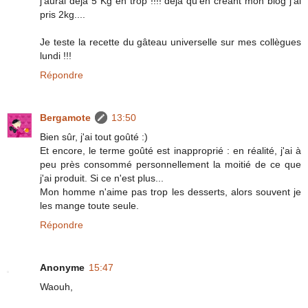
j'aurai déjà 5 Kg en trop !!!! déjà qu'en créant mon blog j'ai
pris 2kg....
Je teste la recette du gâteau universelle sur mes collègues
lundi !!!
Répondre
Bergamote
13:50
Bien sûr, j'ai tout goûté :)
Et encore, le terme goûté est inapproprié : en réalité, j'ai à
peu près consommé personnellement la moitié de ce que
j'ai produit. Si ce n'est plus...
Mon homme n'aime pas trop les desserts, alors souvent je
les mange toute seule.
Répondre
Anonyme
15:47
Waouh,