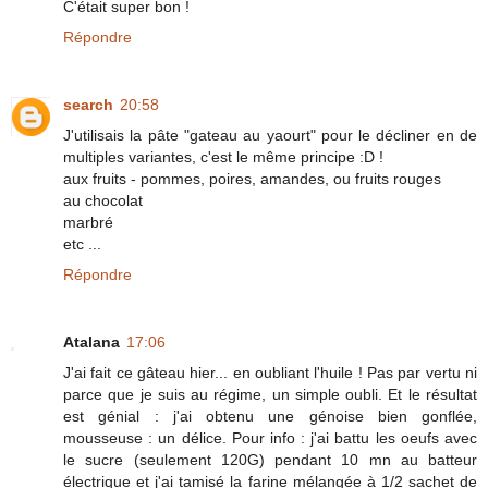
C'était super bon !
Répondre
search
20:58
J'utilisais la pâte "gateau au yaourt" pour le décliner en de
multiples variantes, c'est le même principe :D !
aux fruits - pommes, poires, amandes, ou fruits rouges
au chocolat
marbré
etc ...
Répondre
Atalana
17:06
J'ai fait ce gâteau hier... en oubliant l'huile ! Pas par vertu ni
parce que je suis au régime, un simple oubli. Et le résultat
est génial : j'ai obtenu une génoise bien gonflée,
mousseuse : un délice. Pour info : j'ai battu les oeufs avec
le sucre (seulement 120G) pendant 10 mn au batteur
électrique et j'ai tamisé la farine mélangée à 1/2 sachet de