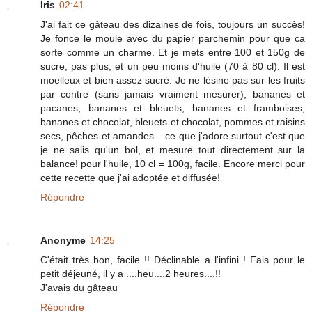
Iris
02:41
J'ai fait ce gâteau des dizaines de fois, toujours un succès!
Je fonce le moule avec du papier parchemin pour que ca
sorte comme un charme. Et je mets entre 100 et 150g de
sucre, pas plus, et un peu moins d'huile (70 à 80 cl). Il est
moelleux et bien assez sucré. Je ne lésine pas sur les fruits
par contre (sans jamais vraiment mesurer); bananes et
pacanes, bananes et bleuets, bananes et framboises,
bananes et chocolat, bleuets et chocolat, pommes et raisins
secs, pêches et amandes... ce que j'adore surtout c'est que
je ne salis qu'un bol, et mesure tout directement sur la
balance! pour l'huile, 10 cl = 100g, facile. Encore merci pour
cette recette que j'ai adoptée et diffusée!
Répondre
Anonyme
14:25
C'était très bon, facile !! Déclinable a l'infini ! Fais pour le
petit déjeuné, il y a ....heu....2 heures....!!
J'avais du gâteau
Répondre