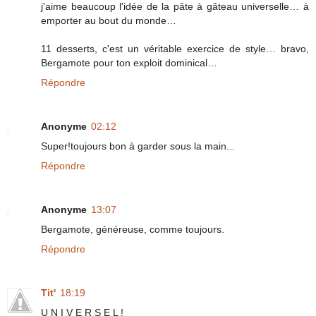
j'aime beaucoup l'idée de la pâte à gâteau universelle… à
emporter au bout du monde…
11 desserts, c'est un véritable exercice de style… bravo,
Bergamote pour ton exploit dominical…
Répondre
Anonyme
02:12
Super!toujours bon à garder sous la main...
Répondre
Anonyme
13:07
Bergamote, généreuse, comme toujours.
Répondre
Tit'
18:19
U N I V E R S E L !