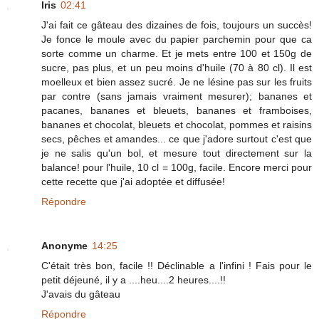
Iris
02:41
J'ai fait ce gâteau des dizaines de fois, toujours un succès!
Je fonce le moule avec du papier parchemin pour que ca
sorte comme un charme. Et je mets entre 100 et 150g de
sucre, pas plus, et un peu moins d'huile (70 à 80 cl). Il est
moelleux et bien assez sucré. Je ne lésine pas sur les fruits
par contre (sans jamais vraiment mesurer); bananes et
pacanes, bananes et bleuets, bananes et framboises,
bananes et chocolat, bleuets et chocolat, pommes et raisins
secs, pêches et amandes... ce que j'adore surtout c'est que
je ne salis qu'un bol, et mesure tout directement sur la
balance! pour l'huile, 10 cl = 100g, facile. Encore merci pour
cette recette que j'ai adoptée et diffusée!
Répondre
Anonyme
14:25
C'était très bon, facile !! Déclinable a l'infini ! Fais pour le
petit déjeuné, il y a ....heu....2 heures....!!
J'avais du gâteau
Répondre