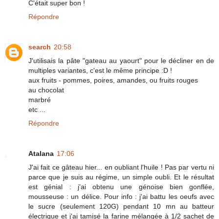
C'était super bon !
Répondre
search
20:58
J'utilisais la pâte "gateau au yaourt" pour le décliner en de
multiples variantes, c'est le même principe :D !
aux fruits - pommes, poires, amandes, ou fruits rouges
au chocolat
marbré
etc ...
Répondre
Atalana
17:06
J'ai fait ce gâteau hier... en oubliant l'huile ! Pas par vertu ni
parce que je suis au régime, un simple oubli. Et le résultat
est génial : j'ai obtenu une génoise bien gonflée,
mousseuse : un délice. Pour info : j'ai battu les oeufs avec
le sucre (seulement 120G) pendant 10 mn au batteur
électrique et j'ai tamisé la farine mélangée à 1/2 sachet de