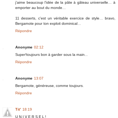
j'aime beaucoup l'idée de la pâte à gâteau universelle… à
emporter au bout du monde…
11 desserts, c'est un véritable exercice de style… bravo,
Bergamote pour ton exploit dominical…
Répondre
Anonyme
02:12
Super!toujours bon à garder sous la main...
Répondre
Anonyme
13:07
Bergamote, généreuse, comme toujours.
Répondre
Tit'
18:19
U N I V E R S E L !