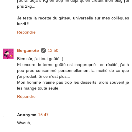
j'aurai déjà 5 Kg en trop !!!! déjà qu'en créant mon blog j'ai
pris 2kg....
Je teste la recette du gâteau universelle sur mes collègues
lundi !!!
Répondre
Bergamote
13:50
Bien sûr, j'ai tout goûté :)
Et encore, le terme goûté est inapproprié : en réalité, j'ai à
peu près consommé personnellement la moitié de ce que
j'ai produit. Si ce n'est plus...
Mon homme n'aime pas trop les desserts, alors souvent je
les mange toute seule.
Répondre
Anonyme
15:47
Waouh,