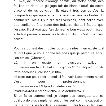
du miel, de l'écorce d'orange confite, du melon confit, des
feuilles de riz et un glaçage fait de blanc d'oeuf, de sucre
glace et de jus de citron. Ils étaient très bon et c'est la
composition qui apparait en général derrière les boîtes du
commerce. Mais il y a d'autres versions, dont celles avec
des confitures à la place des fruits confits ... il faudra que
j'essaie. Il est vrai que l'an dernier le bon vieux petit mixeur
a failli y passer à mixer les fruits confits ... c'est que c'est
collant !
Pour ce qui est des moules ou empreintes, il en existe ... il
faudrait que je vous donne les sites que je parcoure et où
j'en croise. [Cherche]
Là il en existe en plusieurs tailles :
http://www.meilleurduchef.com/cgi/mdc/l/fr/boutique/produits
/mfe-decoupoir_calisson_8.html
Ici c'est (un peu) cher ... mais il faut voir l'assortiment aussi,
c'est pour professionnels :
http://www.mora.fr/fr/produit_details.asp?
Produit=042031&MenuActif=0&SsMenuActif=-1
Sinon faites comme moi, je coupe des losanges, tout ce
qu'il y a de plus simple, et soit on les sert comme ça, soit on
peut arrondir les bords aux ciseaux ... Oui bon on fait avec