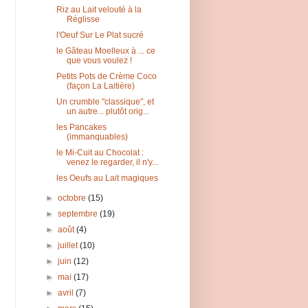
Riz au Lait velouté à la
Réglisse
l'Oeuf Sur Le Plat sucré
le Gâteau Moelleux à ... ce
que vous voulez !
Petits Pots de Crème Coco
(façon La Laitière)
Un crumble "classique", et
un autre... plutôt orig...
les Pancakes
(immanquables)
le Mi-Cuit au Chocolat :
venez le regarder, il n'y...
les Oeufs au Lait magiques
►
octobre
(15)
►
septembre
(19)
►
août
(4)
►
juillet
(10)
►
juin
(12)
►
mai
(17)
►
avril
(7)