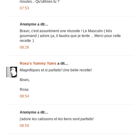
moules... Qu'utilises tu ?
07:53
Anonyme a dit…
Bravo, c'est assurément une réussite ! Le Masculin ( très
gourmand ) adore ça, il faudra que je tente ... Merci pour cette
recette :)
08:26
Rosa's Yummy Yums
a dit…
Magnifiques et si parfaits! Une belle recette!
Bises,
Rosa
08:54
Anonyme a dit…
j'adore les calissons et les tiens sont parfaits!
08:59