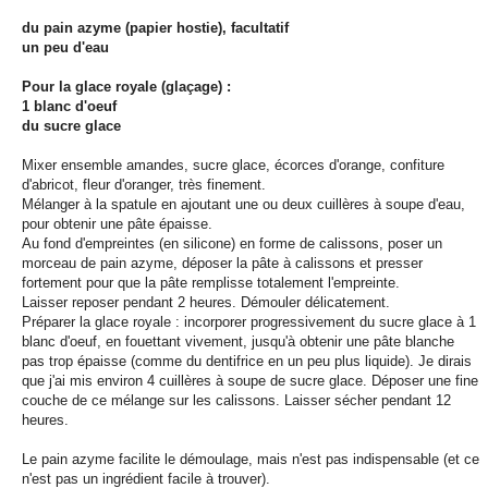
du pain azyme (papier hostie), facultatif
un peu d'eau
Pour la glace royale (glaçage) :
1 blanc d'oeuf
du sucre glace
Mixer ensemble amandes, sucre glace, écorces d'orange, confiture
d'abricot, fleur d'oranger, très finement.
Mélanger à la spatule en ajoutant une ou deux cuillères à soupe d'eau,
pour obtenir une pâte épaisse.
Au fond d'empreintes (en silicone) en forme de calissons, poser un
morceau de pain azyme, déposer la pâte à calissons et presser
fortement pour que la pâte remplisse totalement l'empreinte.
Laisser reposer pendant 2 heures. Démouler délicatement.
Préparer la glace royale : incorporer progressivement du sucre glace à 1
blanc d'oeuf, en fouettant vivement, jusqu'à obtenir une pâte blanche
pas trop épaisse (comme du dentifrice en un peu plus liquide). Je dirais
que j'ai mis environ 4 cuillères à soupe de sucre glace. Déposer une fine
couche de ce mélange sur les calissons. Laisser sécher pendant 12
heures.
Le pain azyme facilite le démoulage, mais n'est pas indispensable (et ce
n'est pas un ingrédient facile à trouver).