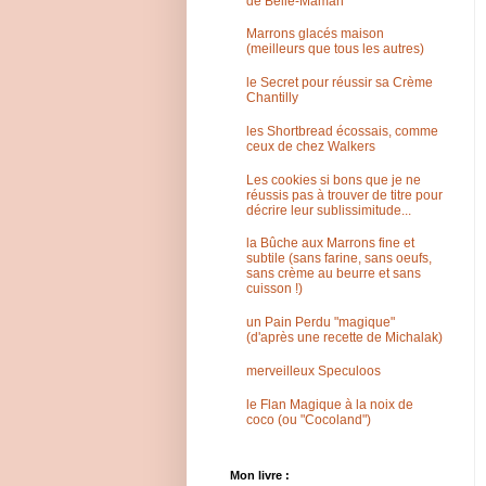
de Belle-Maman
Marrons glacés maison
(meilleurs que tous les autres)
le Secret pour réussir sa Crème
Chantilly
les Shortbread écossais, comme
ceux de chez Walkers
Les cookies si bons que je ne
réussis pas à trouver de titre pour
décrire leur sublissimitude...
la Bûche aux Marrons fine et
subtile (sans farine, sans oeufs,
sans crème au beurre et sans
cuisson !)
un Pain Perdu "magique"
(d'après une recette de Michalak)
merveilleux Speculoos
le Flan Magique à la noix de
coco (ou "Cocoland")
Mon livre :