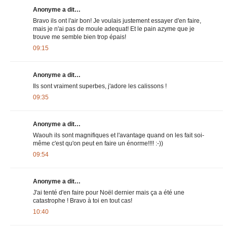
Anonyme a dit…
Bravo ils ont l'air bon! Je voulais justement essayer d'en faire,
mais je n'ai pas de moule adequat! Et le pain azyme que je
trouve me semble bien trop épais!
09:15
Anonyme a dit…
Ils sont vraiment superbes, j'adore les calissons !
09:35
Anonyme a dit…
Waouh ils sont magnifiques et l'avantage quand on les fait soi-
même c'est qu'on peut en faire un énorme!!!! :-))
09:54
Anonyme a dit…
J'ai tenté d'en faire pour Noël dernier mais ça a été une
catastrophe ! Bravo à toi en tout cas!
10:40