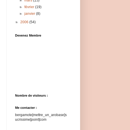
►
mars
(15)
►
février
(19)
►
janvier
(8)
►
2006
(54)
Devenez Membre
Nombre de visiteurs :
Me contacter :
bergamote[mettre_un_arobase]s
ucrissime[point]com