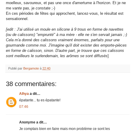
moelleux, savoureux, et pas une once d'amertume à l'horizon. Et je ne
me
vante
pas, je
constate
;-)
En ces périodes de fêtes qui approchent, lancez-vous, le résultat est
sensationnel.
[edit : J'ai utilisé un moule en silicone à 9 trous en forme de navettes
(ou de calissons) "emprunté" à ma mère - elle ne s'en servait jamais ;-)
Cela m'a donné des calissons vraiment énormes, parfaits pour une
gourmande comme moi. J'imagine qu'il doit exister des emporte-pièces
en forme de calisson, sinon. D'autre part, je trouve que ces calissons
sont meilleurs le surlendemain, les arômes se sont diffusés
]
Publié par
Bergamote
à
22:40
38 commentaires:
Alhya
a dit…
épatante... tu es épatante!
07:46
Anonyme a dit…
Je comptais bien en faire mais mon problème ce sont les