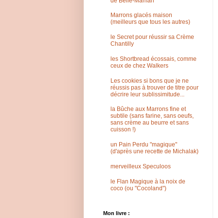
de Belle-Maman
Marrons glacés maison
(meilleurs que tous les autres)
le Secret pour réussir sa Crème
Chantilly
les Shortbread écossais, comme
ceux de chez Walkers
Les cookies si bons que je ne
réussis pas à trouver de titre pour
décrire leur sublissimitude...
la Bûche aux Marrons fine et
subtile (sans farine, sans oeufs,
sans crème au beurre et sans
cuisson !)
un Pain Perdu "magique"
(d'après une recette de Michalak)
merveilleux Speculoos
le Flan Magique à la noix de
coco (ou "Cocoland")
Mon livre :