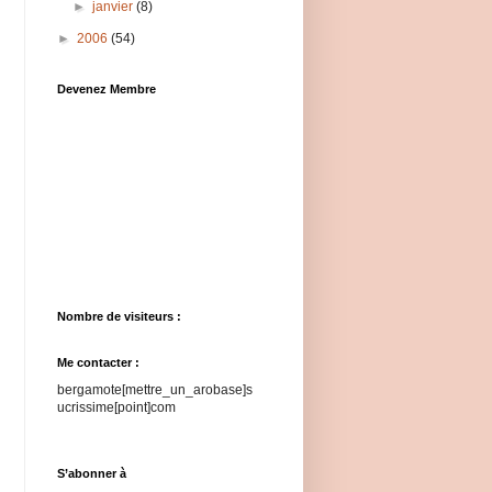
►
janvier
(8)
►
2006
(54)
Devenez Membre
Nombre de visiteurs :
Me contacter :
bergamote[mettre_un_arobase]s
ucrissime[point]com
S’abonner à