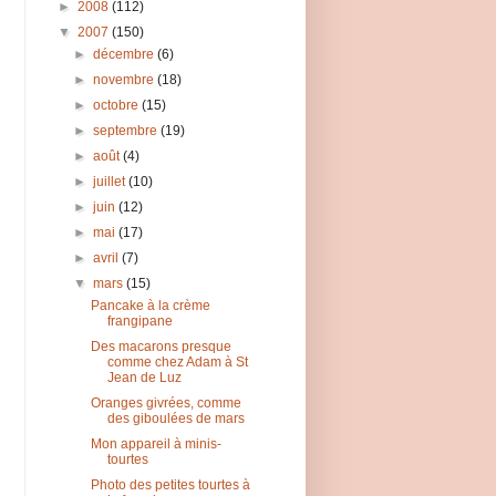
►
2008
(112)
▼
2007
(150)
►
décembre
(6)
►
novembre
(18)
►
octobre
(15)
►
septembre
(19)
►
août
(4)
►
juillet
(10)
►
juin
(12)
►
mai
(17)
►
avril
(7)
▼
mars
(15)
Pancake à la crème
frangipane
Des macarons presque
comme chez Adam à St
Jean de Luz
Oranges givrées, comme
des giboulées de mars
Mon appareil à minis-
tourtes
Photo des petites tourtes à