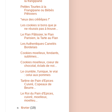
la frangipane
Petites Tourtes à la
Frangipane ou Bébés
Pithiviers
"veux des crêêêpes !"
Les cookies si bons que je
ne réussis pas à trouve...
Le Flan Pâtissier, le Flan
Parisien, la Tarte au Flan
Les Authentiques Canelés
Bordelais
Cookies moelleux, fondants,
sublimes...
Cookies moelleux, coeur de
chocolat, éclats de noi...
Le crumble, l'unique, le vrai
: celui aux pommes
Tartine de Pain d'Epices
Cuivré, Copeaux de
Beurre...
Le Roi du Pain d'Epices,
cuivré, moelleux,
moelleu...
►
février
(19)