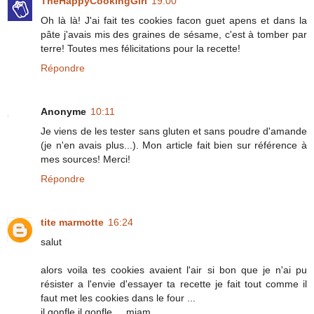
TheHappyCookingGirl
19:00
Oh là là! J'ai fait tes cookies facon guet apens et dans la
pâte j'avais mis des graines de sésame, c'est à tomber par
terre! Toutes mes félicitations pour la recette!
Répondre
Anonyme
10:11
Je viens de les tester sans gluten et sans poudre d'amande
(je n'en avais plus...). Mon article fait bien sur référence à
mes sources! Merci!
Répondre
tite marmotte
16:24
salut
alors voila tes cookies avaient l'air si bon que je n'ai pu
résister a l'envie d'essayer ta recette je fait tout comme il
faut met les cookies dans le four ...
il gonfle il gonfle ... miam