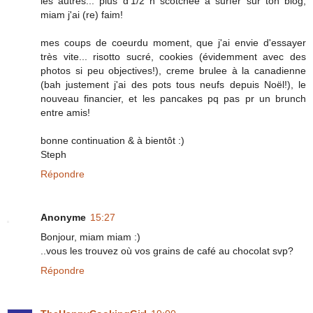
les autres... plus d'1/2 h scotchée à surfer sur ton blog,
miam j'ai (re) faim!
mes coups de coeurdu moment, que j'ai envie d'essayer
très vite... risotto sucré, cookies (évidemment avec des
photos si peu objectives!), creme brulee à la canadienne
(bah justement j'ai des pots tous neufs depuis Noël!), le
nouveau financier, et les pancakes pq pas pr un brunch
entre amis!
bonne continuation & à bientôt :)
Steph
Répondre
Anonyme
15:27
Bonjour, miam miam :)
..vous les trouvez où vos grains de café au chocolat svp?
Répondre