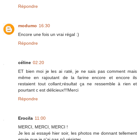
Répondre
modumo
16:30
Encore une fois un vrai régal :)
Répondre
céline
02:20
ET bien moi je les ai raté, je ne sais pas comment mais
même en rajoutant de la farine encore et encore ils
restaient tout collant;résultat ça ne ressemble à rien et
pourtant c est délicieux!!!Merci
Répondre
Erocila
11:00
MERCI, MERCI, MERCI !
Je les ai essayé hier soir, les photos me donnant tellement
envie que je n'ai pas pû résister...