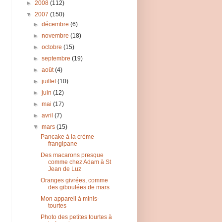
►
2008
(112)
▼
2007
(150)
►
décembre
(6)
►
novembre
(18)
►
octobre
(15)
►
septembre
(19)
►
août
(4)
►
juillet
(10)
►
juin
(12)
►
mai
(17)
►
avril
(7)
▼
mars
(15)
Pancake à la crème
frangipane
Des macarons presque
comme chez Adam à St
Jean de Luz
Oranges givrées, comme
des giboulées de mars
Mon appareil à minis-
tourtes
Photo des petites tourtes à