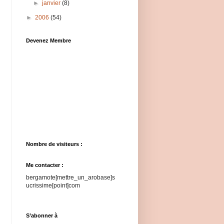
►
janvier
(8)
►
2006
(54)
Devenez Membre
Nombre de visiteurs :
Me contacter :
bergamote[mettre_un_arobase]s
ucrissime[point]com
S’abonner à