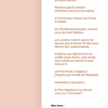
de Belle-Maman
Marrons glacés maison
(meilleurs que tous les autres)
le Secret pour réussir sa Crème
Chantilly
les Shortbread écossais, comme
ceux de chez Walkers
Les cookies si bons que je ne
réussis pas à trouver de titre pour
décrire leur sublissimitude...
la Bûche aux Marrons fine et
subtile (sans farine, sans oeufs,
sans crème au beurre et sans
cuisson !)
un Pain Perdu "magique"
(d'après une recette de Michalak)
merveilleux Speculoos
le Flan Magique à la noix de
coco (ou "Cocoland")
Mon livre :