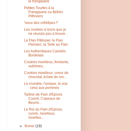
la frangipane
Petites Tourtes à la
Frangipane ou Bébés
Pithiviers
"veux des crêêêpes !"
Les cookies si bons que je
ne réussis pas à trouve...
Le Flan Pâtissier, le Flan
Parisien, la Tarte au Flan
Les Authentiques Canelés
Bordelais
Cookies moelleux, fondants,
sublimes...
Cookies moelleux, coeur de
chocolat, éclats de noi...
Le crumble, l'unique, le vrai
: celui aux pommes
Tartine de Pain d'Epices
Cuivré, Copeaux de
Beurre...
Le Roi du Pain d'Epices,
cuivré, moelleux,
moelleu...
►
février
(19)