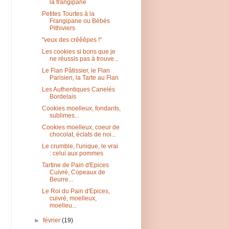
la frangipane
Petites Tourtes à la
Frangipane ou Bébés
Pithiviers
"veux des crêêêpes !"
Les cookies si bons que je
ne réussis pas à trouve...
Le Flan Pâtissier, le Flan
Parisien, la Tarte au Flan
Les Authentiques Canelés
Bordelais
Cookies moelleux, fondants,
sublimes...
Cookies moelleux, coeur de
chocolat, éclats de noi...
Le crumble, l'unique, le vrai
: celui aux pommes
Tartine de Pain d'Epices
Cuivré, Copeaux de
Beurre...
Le Roi du Pain d'Epices,
cuivré, moelleux,
moelleu...
►
février
(19)