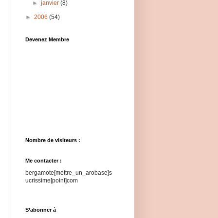
►
janvier
(8)
►
2006
(54)
Devenez Membre
Nombre de visiteurs :
Me contacter :
bergamote[mettre_un_arobase]s
ucrissime[point]com
S’abonner à