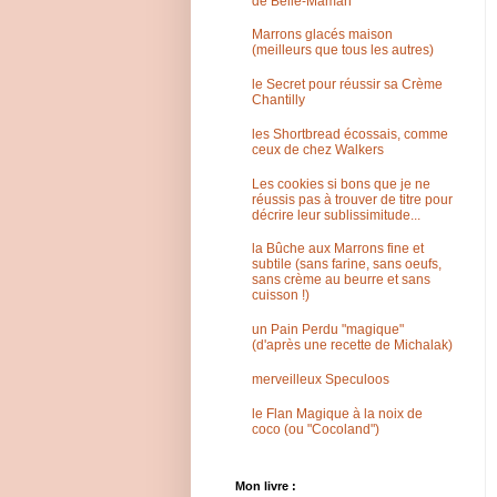
de Belle-Maman
Marrons glacés maison
(meilleurs que tous les autres)
le Secret pour réussir sa Crème
Chantilly
les Shortbread écossais, comme
ceux de chez Walkers
Les cookies si bons que je ne
réussis pas à trouver de titre pour
décrire leur sublissimitude...
la Bûche aux Marrons fine et
subtile (sans farine, sans oeufs,
sans crème au beurre et sans
cuisson !)
un Pain Perdu "magique"
(d'après une recette de Michalak)
merveilleux Speculoos
le Flan Magique à la noix de
coco (ou "Cocoland")
Mon livre :