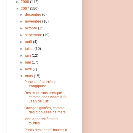
►
2008
(112)
▼
2007
(150)
►
décembre
(6)
►
novembre
(18)
►
octobre
(15)
►
septembre
(19)
►
août
(4)
►
juillet
(10)
►
juin
(12)
►
mai
(17)
►
avril
(7)
▼
mars
(15)
Pancake à la crème
frangipane
Des macarons presque
comme chez Adam à St
Jean de Luz
Oranges givrées, comme
des giboulées de mars
Mon appareil à minis-
tourtes
Photo des petites tourtes à