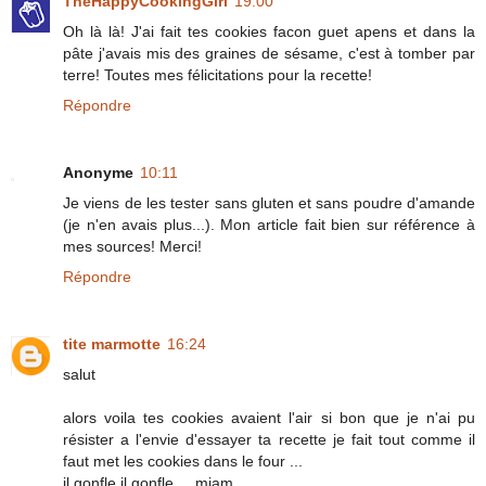
TheHappyCookingGirl
19:00
Oh là là! J'ai fait tes cookies facon guet apens et dans la
pâte j'avais mis des graines de sésame, c'est à tomber par
terre! Toutes mes félicitations pour la recette!
Répondre
Anonyme
10:11
Je viens de les tester sans gluten et sans poudre d'amande
(je n'en avais plus...). Mon article fait bien sur référence à
mes sources! Merci!
Répondre
tite marmotte
16:24
salut
alors voila tes cookies avaient l'air si bon que je n'ai pu
résister a l'envie d'essayer ta recette je fait tout comme il
faut met les cookies dans le four ...
il gonfle il gonfle ... miam