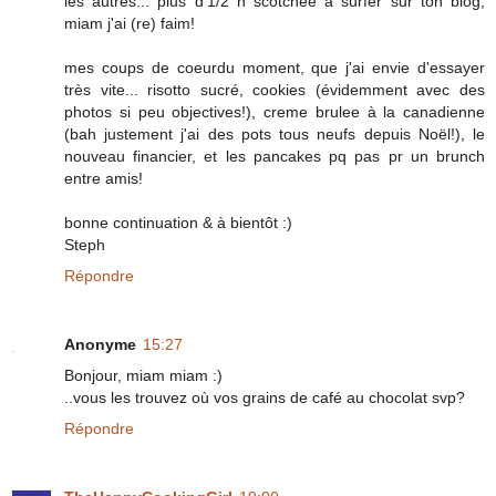
les autres... plus d'1/2 h scotchée à surfer sur ton blog,
miam j'ai (re) faim!
mes coups de coeurdu moment, que j'ai envie d'essayer
très vite... risotto sucré, cookies (évidemment avec des
photos si peu objectives!), creme brulee à la canadienne
(bah justement j'ai des pots tous neufs depuis Noël!), le
nouveau financier, et les pancakes pq pas pr un brunch
entre amis!
bonne continuation & à bientôt :)
Steph
Répondre
Anonyme
15:27
Bonjour, miam miam :)
..vous les trouvez où vos grains de café au chocolat svp?
Répondre