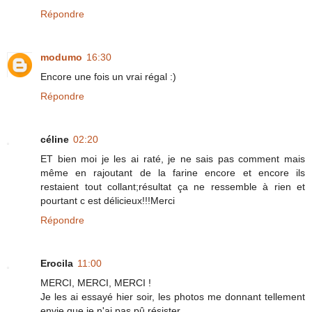
Répondre
modumo
16:30
Encore une fois un vrai régal :)
Répondre
céline
02:20
ET bien moi je les ai raté, je ne sais pas comment mais
même en rajoutant de la farine encore et encore ils
restaient tout collant;résultat ça ne ressemble à rien et
pourtant c est délicieux!!!Merci
Répondre
Erocila
11:00
MERCI, MERCI, MERCI !
Je les ai essayé hier soir, les photos me donnant tellement
envie que je n'ai pas pû résister...