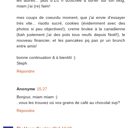
les autres... plus d'1/2 h scotchée à surfer sur ton blog,
miam j'ai (re) faim!
mes coups de coeurdu moment, que j'ai envie d'essayer
très vite... risotto sucré, cookies (évidemment avec des
photos si peu objectives!), creme brulee à la canadienne
(bah justement j'ai des pots tous neufs depuis Noël!), le
nouveau financier, et les pancakes pq pas pr un brunch
entre amis!
bonne continuation & à bientôt :)
Steph
Répondre
Anonyme
15:27
Bonjour, miam miam :)
..vous les trouvez où vos grains de café au chocolat svp?
Répondre