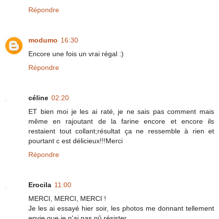
Répondre
modumo
16:30
Encore une fois un vrai régal :)
Répondre
céline
02:20
ET bien moi je les ai raté, je ne sais pas comment mais
même en rajoutant de la farine encore et encore ils
restaient tout collant;résultat ça ne ressemble à rien et
pourtant c est délicieux!!!Merci
Répondre
Erocila
11:00
MERCI, MERCI, MERCI !
Je les ai essayé hier soir, les photos me donnant tellement
envie que je n'ai pas pû résister...