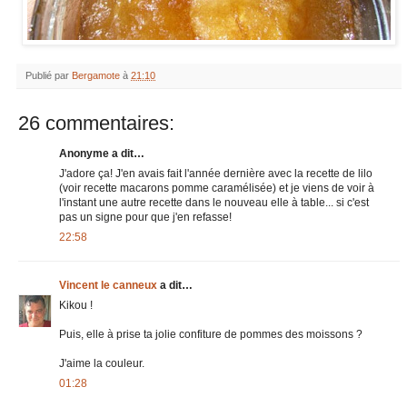
Publié par
Bergamote
à
21:10
26 commentaires:
Anonyme a dit…
J'adore ça! J'en avais fait l'année dernière avec la recette de lilo
(voir recette macarons pomme caramélisée) et je viens de voir à
l'instant une autre recette dans le nouveau elle à table... si c'est
pas un signe pour que j'en refasse!
22:58
Vincent le canneux
a dit…
Kikou !
Puis, elle à prise ta jolie confiture de pommes des moissons ?
J'aime la couleur.
01:28