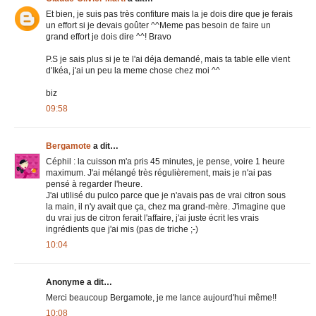
Et bien, je suis pas très confiture mais la je dois dire que je ferais
un effort si je devais goûter ^^Meme pas besoin de faire un
grand effort je dois dire ^^! Bravo
P.S je sais plus si je te l'ai déja demandé, mais ta table elle vient
d'Ikéa, j'ai un peu la meme chose chez moi ^^
biz
09:58
Bergamote
a dit…
Céphil : la cuisson m'a pris 45 minutes, je pense, voire 1 heure
maximum. J'ai mélangé très régulièrement, mais je n'ai pas
pensé à regarder l'heure.
J'ai utilisé du pulco parce que je n'avais pas de vrai citron sous
la main, il n'y avait que ça, chez ma grand-mère. J'imagine que
du vrai jus de citron ferait l'affaire, j'ai juste écrit les vrais
ingrédients que j'ai mis (pas de triche ;-)
10:04
Anonyme a dit…
Merci beaucoup Bergamote, je me lance aujourd'hui même!!
10:08