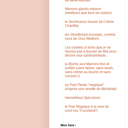
de Belle-Maman
Marrons glacés maison
(meilleurs que tous les autres)
le Secret pour réussir sa Crème
Chantilly
les Shortbread écossais, comme
ceux de chez Walkers
Les cookies si bons que je ne
réussis pas à trouver de titre pour
décrire leur sublissimitude...
la Bûche aux Marrons fine et
subtile (sans farine, sans oeufs,
sans crème au beurre et sans
cuisson !)
un Pain Perdu "magique"
(d'après une recette de Michalak)
merveilleux Speculoos
le Flan Magique à la noix de
coco (ou "Cocoland")
Mon livre :