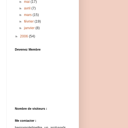
►
mai
(17)
►
avril
(7)
►
mars
(15)
►
février
(19)
►
janvier
(8)
►
2006
(54)
Devenez Membre
Nombre de visiteurs :
Me contacter :
bergamote[mettre_un_arobase]s