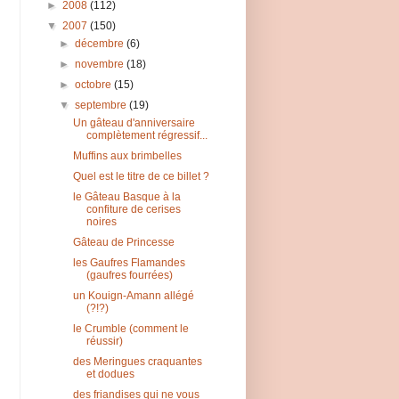
►
2008
(112)
▼
2007
(150)
►
décembre
(6)
►
novembre
(18)
►
octobre
(15)
▼
septembre
(19)
Un gâteau d'anniversaire
complètement régressif...
Muffins aux brimbelles
Quel est le titre de ce billet ?
le Gâteau Basque à la
confiture de cerises
noires
Gâteau de Princesse
les Gaufres Flamandes
(gaufres fourrées)
un Kouign-Amann allégé
(?!?)
le Crumble (comment le
réussir)
des Meringues craquantes
et dodues
des friandises qui ne vous