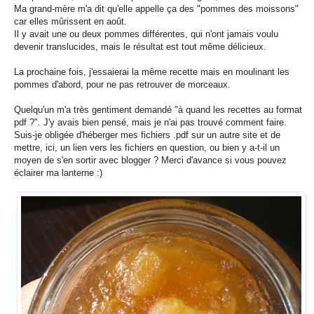
Ma grand-mère m'a dit qu'elle appelle ça des "pommes des moissons"
car elles mûrissent en août.
Il y avait une ou deux pommes différentes, qui n'ont jamais voulu
devenir translucides, mais le résultat est tout même délicieux.
La prochaine fois, j'essaierai la même recette mais en moulinant les
pommes d'abord, pour ne pas retrouver de morceaux.
Quelqu'un m'a très gentiment demandé "à quand les recettes au format
pdf ?". J'y avais bien pensé, mais je n'ai pas trouvé comment faire.
Suis-je obligée d'héberger mes fichiers .pdf sur un autre site et de
mettre, ici, un lien vers les fichiers en question, ou bien y a-t-il un
moyen de s'en sortir avec blogger ? Merci d'avance si vous pouvez
éclairer ma lanterne :)