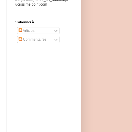
ucrissime[point]com
S’abonner à
Articles
Commentaires