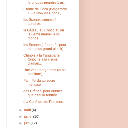
feront pas prendre 1 gr...
Crème de Coco (Bergamote
1 - la Noix de Coco 0)
les Scones, comme à
Londres
le Gâteau au Chocolat, ou
la 8ème merveille du
monde
les Scones (détournés pour
mon plus grand plaisir)
Chinois à la frangipane
(brioche à la crème
d'aman...
Une vraie bergamote (et sa
confiture)
Pain Perdu au sucre
mélassé
des Crêpes, pour oublier
que c'est la rentrée...
ma Confiture de Pommes
►
août
(4)
►
juillet
(10)
►
juin
(12)