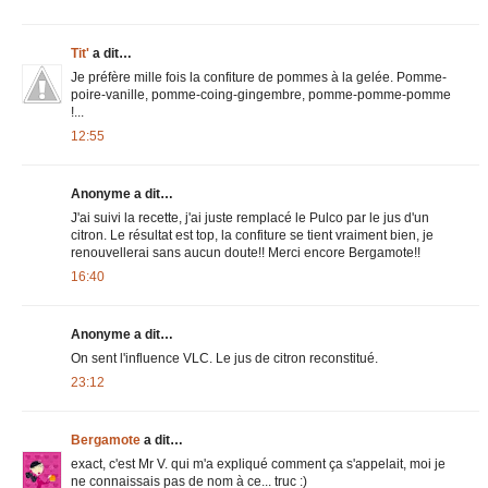
Tit'
a dit…
Je préfère mille fois la confiture de pommes à la gelée. Pomme-
poire-vanille, pomme-coing-gingembre, pomme-pomme-pomme
!...
12:55
Anonyme a dit…
J'ai suivi la recette, j'ai juste remplacé le Pulco par le jus d'un
citron. Le résultat est top, la confiture se tient vraiment bien, je
renouvellerai sans aucun doute!! Merci encore Bergamote!!
16:40
Anonyme a dit…
On sent l'influence VLC. Le jus de citron reconstitué.
23:12
Bergamote
a dit…
exact, c'est Mr V. qui m'a expliqué comment ça s'appelait, moi je
ne connaissais pas de nom à ce... truc :)