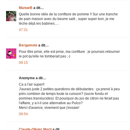
ManueB
a dit…
Quelle bonne idée de la confiture de pomme !! Sur une tranche
de pain maison avec du beurre salé , super super bon, je me
lèche déjà les babines.....
07:31
Bergamote
a dit…
Pour être prise, elle est prise, ma confiture : je pourrais retourner
le pot qu'elle ne tomberait pas ;-)
09:15
Anonyme a dit…
Ca a l'air super!!
J'aurais juste 2 petites questions de débutantes : ça prend à peu
près combien de temps toute la cuisson? (sucre fondu et
pommes translucides). Et pourquoi du jus de citron ne ferait pas
l'affaire, y a-t-il une alternative au Pulco?
Merci d'avance, vivement que j'essaie!
09:54
Claude-Olivier Marti
a dit…