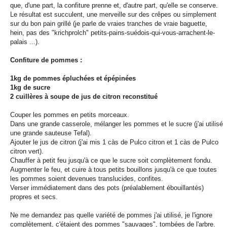
que, d'une part, la confiture prenne et, d'autre part, qu'elle se conserve.
Le résultat est succulent, une merveille sur des crêpes ou simplement
sur du bon pain grillé (je parle de vraies tranches de vraie baguette,
hein, pas des "krichprolch" petits-pains-suédois-qui-vous-arrachent-le-
palais ...).
Confiture de pommes :
1kg de pommes épluchées et épépinées
1kg de sucre
2 cuillères à soupe de jus de citron reconstitué
Couper les pommes en petits morceaux.
Dans une grande casserole, mélanger les pommes et le sucre (j'ai utilisé
une grande sauteuse Tefal).
Ajouter le jus de citron (j'ai mis 1 càs de Pulco citron et 1 càs de Pulco
citron vert).
Chauffer à petit feu jusqu'à ce que le sucre soit complètement fondu.
Augmenter le feu, et cuire à tous petits bouillons jusqu'à ce que toutes
les pommes soient devenues translucides, confites.
Verser immédiatement dans des pots (préalablement ébouillantés)
propres et secs.
Ne me demandez pas quelle variété de pommes j'ai utilisé, je l'ignore
complètement, c'étaient des pommes "sauvages", tombées de l'arbre.