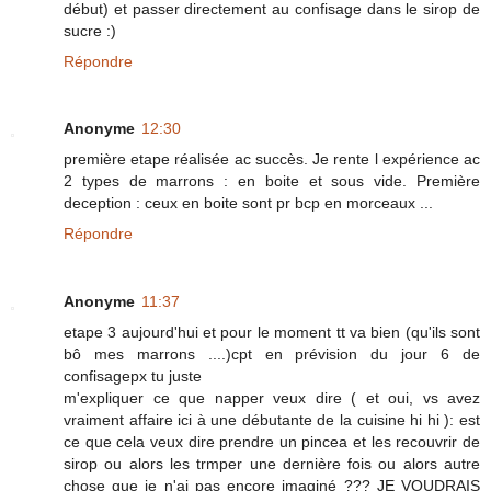
début) et passer directement au confisage dans le sirop de
sucre :)
Répondre
Anonyme
12:30
première etape réalisée ac succès. Je rente l expérience ac
2 types de marrons : en boite et sous vide. Première
deception : ceux en boite sont pr bcp en morceaux ...
Répondre
Anonyme
11:37
etape 3 aujourd'hui et pour le moment tt va bien (qu'ils sont
bô mes marrons ....)cpt en prévision du jour 6 de
confisagepx tu juste
m'expliquer ce que napper veux dire ( et oui, vs avez
vraiment affaire ici à une débutante de la cuisine hi hi ): est
ce que cela veux dire prendre un pincea et les recouvrir de
sirop ou alors les trmper une dernière fois ou alors autre
chose que je n'ai pas encore imaginé ??? JE VOUDRAIS