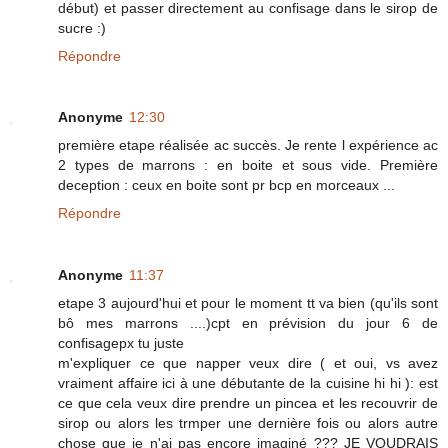
début) et passer directement au confisage dans le sirop de
sucre :)
Répondre
Anonyme
12:30
première etape réalisée ac succès. Je rente l expérience ac
2 types de marrons : en boite et sous vide. Première
deception : ceux en boite sont pr bcp en morceaux ...
Répondre
Anonyme
11:37
etape 3 aujourd'hui et pour le moment tt va bien (qu'ils sont
bô mes marrons ....)cpt en prévision du jour 6 de
confisagepx tu juste
m'expliquer ce que napper veux dire ( et oui, vs avez
vraiment affaire ici à une débutante de la cuisine hi hi ): est
ce que cela veux dire prendre un pincea et les recouvrir de
sirop ou alors les trmper une dernière fois ou alors autre
chose que je n'ai pas encore imaginé ??? JE VOUDRAIS