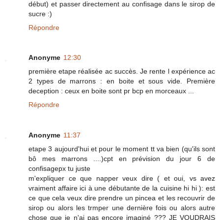
début) et passer directement au confisage dans le sirop de
sucre :)
Répondre
Anonyme
12:30
première etape réalisée ac succès. Je rente l expérience ac
2 types de marrons : en boite et sous vide. Première
deception : ceux en boite sont pr bcp en morceaux ...
Répondre
Anonyme
11:37
etape 3 aujourd'hui et pour le moment tt va bien (qu'ils sont
bô mes marrons ....)cpt en prévision du jour 6 de
confisagepx tu juste
m'expliquer ce que napper veux dire ( et oui, vs avez
vraiment affaire ici à une débutante de la cuisine hi hi ): est
ce que cela veux dire prendre un pincea et les recouvrir de
sirop ou alors les trmper une dernière fois ou alors autre
chose que je n'ai pas encore imaginé ??? JE VOUDRAIS