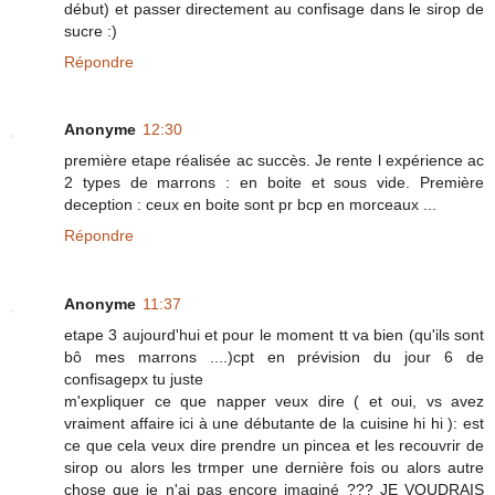
début) et passer directement au confisage dans le sirop de
sucre :)
Répondre
Anonyme
12:30
première etape réalisée ac succès. Je rente l expérience ac
2 types de marrons : en boite et sous vide. Première
deception : ceux en boite sont pr bcp en morceaux ...
Répondre
Anonyme
11:37
etape 3 aujourd'hui et pour le moment tt va bien (qu'ils sont
bô mes marrons ....)cpt en prévision du jour 6 de
confisagepx tu juste
m'expliquer ce que napper veux dire ( et oui, vs avez
vraiment affaire ici à une débutante de la cuisine hi hi ): est
ce que cela veux dire prendre un pincea et les recouvrir de
sirop ou alors les trmper une dernière fois ou alors autre
chose que je n'ai pas encore imaginé ??? JE VOUDRAIS