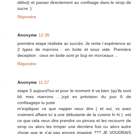
début) et passer directement au confisage dans le sirop de
sucre :)
Répondre
Anonyme
12:30
première etape réalisée ac succès. Je rente l expérience ac
2 types de marrons : en boite et sous vide. Première
deception : ceux en boite sont pr bcp en morceaux ...
Répondre
Anonyme
11:37
etape 3 aujourd'hui et pour le moment tt va bien (qu'ils sont
bô mes marrons ....)cpt en prévision du jour 6 de
confisagepx tu juste
m'expliquer ce que napper veux dire ( et oui, vs avez
vraiment affaire ici à une débutante de la cuisine hi hi ): est
ce que cela veux dire prendre un pincea et les recouvrir de
sirop ou alors les trmper une dernière fois ou alors autre
chose que je n'ai pas encore imaginé ??? JE VOUDRAIS