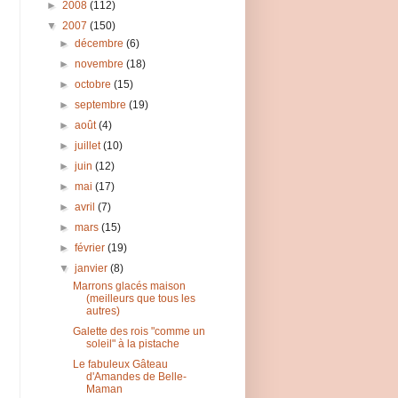
►
2008
(112)
▼
2007
(150)
►
décembre
(6)
►
novembre
(18)
►
octobre
(15)
►
septembre
(19)
►
août
(4)
►
juillet
(10)
►
juin
(12)
►
mai
(17)
►
avril
(7)
►
mars
(15)
►
février
(19)
▼
janvier
(8)
Marrons glacés maison
(meilleurs que tous les
autres)
Galette des rois "comme un
soleil" à la pistache
Le fabuleux Gâteau
d'Amandes de Belle-
Maman