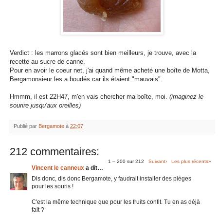
Verdict : les marrons glacés sont bien meilleurs, je trouve, avec la
recette au sucre de canne.
Pour en avoir le coeur net, j'ai quand même acheté une boîte de Motta,
Bergamonsieur les a boudés car ils étaient "mauvais".
Hmmm, il est 22H47, m'en vais chercher ma boîte, moi.
(imaginez le
sourire jusqu'aux oreilles)
Publié par
Bergamote
à
22:07
212 commentaires:
1 – 200 sur 212
Suivant›
Les plus récents»
Vincent le canneux
a dit…
Dis donc, dis donc Bergamote, y faudrait installer des pièges
pour les souris !
C'est la même technique que pour les fruits confit. Tu en as déjà
fait ?