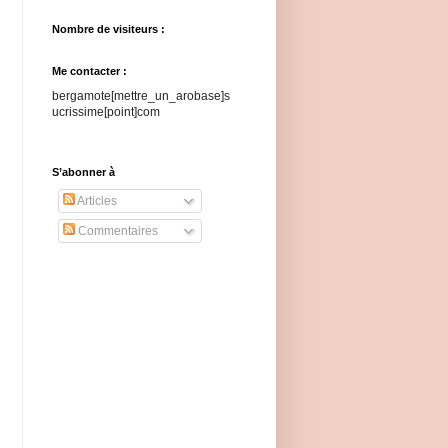
Nombre de visiteurs :
Me contacter :
bergamote[mettre_un_arobase]s
ucrissime[point]com
S’abonner à
Articles
Commentaires