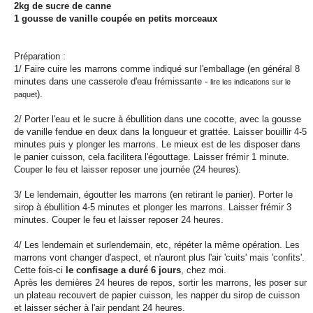
2kg de sucre de canne
1 gousse de vanille coupée en petits morceaux
Préparation :
1/ Faire cuire les marrons comme indiqué sur l'emballage (en général 8
minutes dans une casserole d'eau frémissante -
lire les indications sur le
).
paquet
2/ Porter l'eau et le sucre à ébullition dans une cocotte, avec la gousse
de vanille fendue en deux dans la longueur et grattée. Laisser bouillir 4-5
minutes puis y plonger les marrons. Le mieux est de les disposer dans
le panier cuisson, cela facilitera l'égouttage. Laisser frémir 1 minute.
Couper le feu et laisser reposer une journée (24 heures).
3/ Le lendemain, égoutter les marrons (en retirant le panier). Porter le
sirop à ébullition 4-5 minutes et plonger les marrons. Laisser frémir 3
minutes. Couper le feu et laisser reposer 24 heures.
4/ Les lendemain et surlendemain, etc, répéter la même opération. Les
marrons vont changer d'aspect, et n'auront plus l'air 'cuits' mais 'confits'.
Cette fois-ci
le confisage a duré 6 jours
, chez moi.
Après les dernières 24 heures de repos, sortir les marrons, les poser sur
un plateau recouvert de papier cuisson, les napper du sirop de cuisson
et laisser sécher à l'air pendant 24 heures.