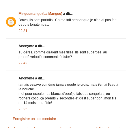
Mingoumango (La Mangue)
a dit…
Bravo, ils sont parfaits ! Ca me fait penser que je n'en ai pas fait
depuis longtemps...
22:31
Anonyme a dit…
Tu gères, comme diraient mes filles. Ils sont superbes, au
praliné velouté, comment résister?
22:42
Anonyme a dit…
jamais essayé et même jamais gouté je crois, mais j'en ai l'eau à
la bouche...
moi pour écouler les blancs d'oeuf je fais des congolais, ou
rochers coco, ça prends 2 secondes et c'est super bon, mon fils
de 14 mois en raffole!
23:25
Enregistrer un commentaire