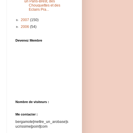
un Paris-Brest, des
Chouquettes et des
Eclairs Pra...
►
2007
(150)
►
2006
(54)
Devenez Membre
Nombre de visiteurs :
Me contacter :
bergamote[mettre_un_arobase]s
ucrissime[point]com