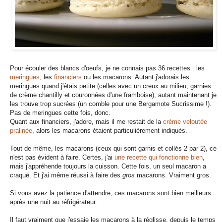
Pour écouler des blancs d'oeufs, je ne connais pas 36 recettes : les
meringues
, les
financiers
ou les macarons. Autant j'adorais les
meringues quand j'étais petite (celles avec un creux au milieu, garnies
de crème chantilly et couronnées d'une framboise), autant maintenant je
les trouve trop sucrées (un comble pour une Bergamote Sucrissime !).
Pas de meringues cette fois, donc.
Quant aux financiers, j'adore, mais il me restait de la
crème veloutée
pralinée
, alors les macarons étaient particulièrement indiqués.
Tout de même, les macarons (ceux qui sont garnis et collés 2 par 2), ce
n'est pas évident à faire. Certes, j'ai
une recette qui fonctionne bien
,
mais j'appréhende toujours la cuisson. Cette fois, un seul macaron a
craqué. Et j'ai même réussi à faire des
gros
macarons. Vraiment gros.
Si vous avez la patience d'attendre, ces macarons sont bien meilleurs
après une nuit au réfrigérateur.
Il faut vraiment que j'essaie les macarons à la réglisse, depuis le temps