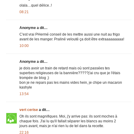
olala....quel délice..!
08:21
Anonyme a dit…
C'est vrai PHermé conseil de les mettre aussi une nuit au frigo
avant de les manger. Praliné velouté ça doit être extraaaaaaaaa!
10:00
Anonyme a dit…
je dois avoir un train de retard mais où sont passées tes
superbes religieuses de la bannière?????j'ai cru que je l'étais
trompée de blog ;)
bon je ne repars pas les mains vides hein, je chipe un macaron
kashyle
13:54
vert cerise
a dit…
Oh ils sont magnifiques. Moi, j'y arrive pas: ils sont moches à
chaque fois. J'ai lu qu'il fallait séparer les blancs au moins 2
jours avant, mais je n'ai rien lu de tel dans ta recette.
22:16