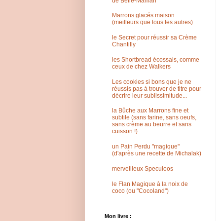
de Belle-Maman
Marrons glacés maison
(meilleurs que tous les autres)
le Secret pour réussir sa Crème
Chantilly
les Shortbread écossais, comme
ceux de chez Walkers
Les cookies si bons que je ne
réussis pas à trouver de titre pour
décrire leur sublissimitude...
la Bûche aux Marrons fine et
subtile (sans farine, sans oeufs,
sans crème au beurre et sans
cuisson !)
un Pain Perdu "magique"
(d'après une recette de Michalak)
merveilleux Speculoos
le Flan Magique à la noix de
coco (ou "Cocoland")
Mon livre :