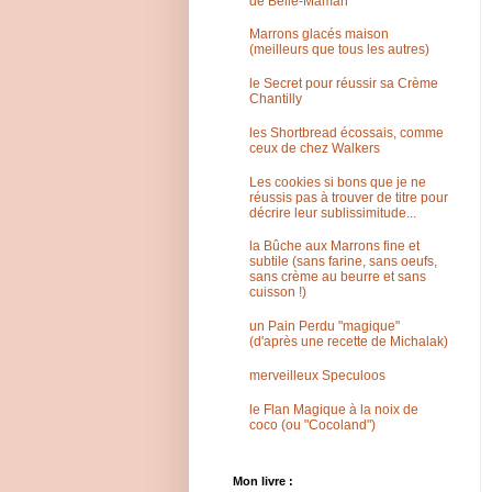
de Belle-Maman
Marrons glacés maison
(meilleurs que tous les autres)
le Secret pour réussir sa Crème
Chantilly
les Shortbread écossais, comme
ceux de chez Walkers
Les cookies si bons que je ne
réussis pas à trouver de titre pour
décrire leur sublissimitude...
la Bûche aux Marrons fine et
subtile (sans farine, sans oeufs,
sans crème au beurre et sans
cuisson !)
un Pain Perdu "magique"
(d'après une recette de Michalak)
merveilleux Speculoos
le Flan Magique à la noix de
coco (ou "Cocoland")
Mon livre :