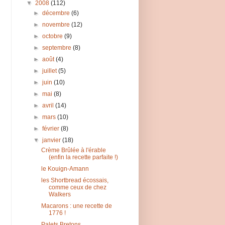
▼
2008
(112)
►
décembre
(6)
►
novembre
(12)
►
octobre
(9)
►
septembre
(8)
►
août
(4)
►
juillet
(5)
►
juin
(10)
►
mai
(8)
►
avril
(14)
►
mars
(10)
►
février
(8)
▼
janvier
(18)
Crème Brûlée à l'érable
(enfin la recette parfaite !)
le Kouign-Amann
les Shortbread écossais,
comme ceux de chez
Walkers
Macarons : une recette de
1776 !
Palets Bretons