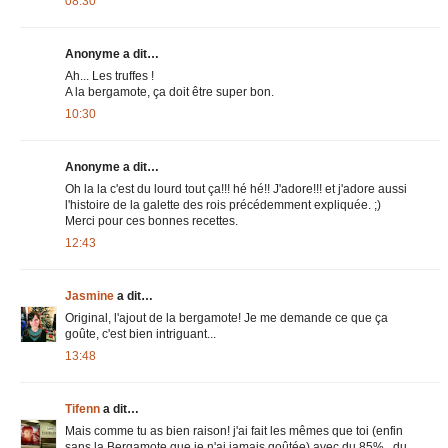
08:30
Anonyme a dit…
Ah... Les truffes !
A la bergamote, ça doit être super bon.
10:30
Anonyme a dit…
Oh la la c'est du lourd tout ça!!! hé hé!! J'adore!!! et j'adore aussi
l'histoire de la galette des rois précédemment expliquée. ;)
Merci pour ces bonnes recettes.
12:43
Jasmine
a dit…
Original, l'ajout de la bergamote! Je me demande ce que ça
goûte, c'est bien intriguant...
13:48
Tifenn
a dit…
Mais comme tu as bien raison! j'ai fait les mêmes que toi (enfin
sans la Bergamote que je n'ai jamais goûtée) avec du 85%...du