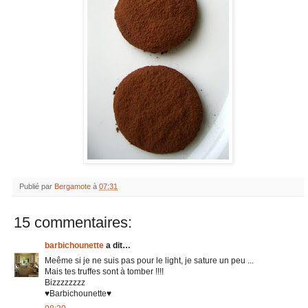
Publié par
Bergamote
à
07:31
15 commentaires:
barbichounette
a dit…
Meême si je ne suis pas pour le light, je sature un peu ...
Mais tes truffes sont à tomber !!!!
Bizzzzzzzz
♥Barbichounette♥