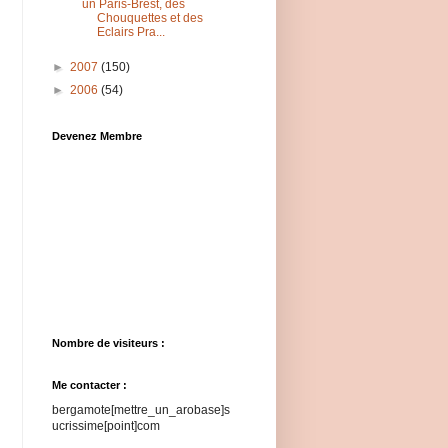
un Paris-Brest, des
Chouquettes et des
Eclairs Pra...
►
2007
(150)
►
2006
(54)
Devenez Membre
Nombre de visiteurs :
Me contacter :
bergamote[mettre_un_arobase]s
ucrissime[point]com