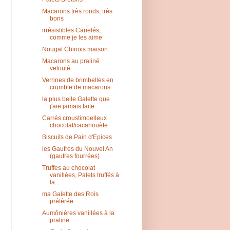
Macarons très ronds, très
bons
irrésistibles Canelés,
comme je les aime
Nougat Chinois maison
Macarons au praliné
velouté
Verrines de brimbelles en
crumble de macarons
la plus belle Galette que
j'aie jamais faite
Carrés croustimoelleux
chocolat/cacahouète
Biscuits de Pain d'Epices
les Gaufres du Nouvel An
(gaufres fourrées)
Truffes au chocolat
vanillées, Palets truffés à
la...
ma Galette des Rois
préférée
Aumônières vanillées à la
praline