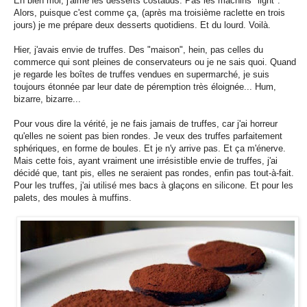
Eh bien moi, j'aime les desserts costauds. Pas les machins "light".
Alors, puisque c'est comme ça, (après ma troisième raclette en trois
jours) je me prépare deux desserts quotidiens. Et du lourd. Voilà.
Hier, j'avais envie de truffes. Des "maison", hein, pas celles du
commerce qui sont pleines de conservateurs ou je ne sais quoi. Quand
je regarde les boîtes de truffes vendues en supermarché, je suis
toujours étonnée par leur date de péremption très éloignée... Hum,
bizarre, bizarre...
Pour vous dire la vérité, je ne fais jamais de truffes, car j'ai horreur
qu'elles ne soient pas bien rondes. Je veux des truffes parfaitement
sphériques, en forme de boules. Et je n'y arrive pas. Et ça m'énerve.
Mais cette fois, ayant vraiment une irrésistible envie de truffes, j'ai
décidé que, tant pis, elles ne seraient pas rondes, enfin pas tout-à-fait.
Pour les truffes, j'ai utilisé mes bacs à glaçons en silicone. Et pour les
palets, des moules à muffins.