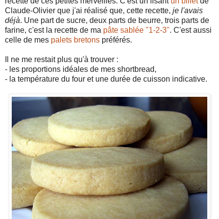
recette de ces petites merveilles. C'est un lisant
un billet
de
Claude-Olivier que j'ai réalisé que, cette recette,
je l'avais
déjà
. Une part de sucre, deux parts de beurre, trois parts de
farine, c'est la recette de ma
pâte sablée "1-2-3"
. C'est aussi
celle de mes
palets bretons
préférés.
Il ne me restait plus qu'à trouver :
- les proportions idéales de mes shortbread,
- la température du four et une durée de cuisson indicative.