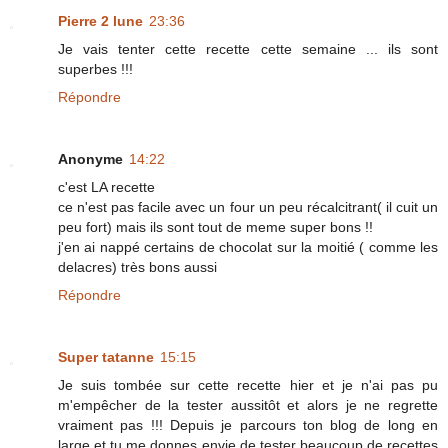
Pierre 2 lune
23:36
Je vais tenter cette recette cette semaine ... ils sont
superbes !!!
Répondre
Anonyme
14:22
c'est LA recette
ce n'est pas facile avec un four un peu récalcitrant( il cuit un
peu fort) mais ils sont tout de meme super bons !!
j'en ai nappé certains de chocolat sur la moitié ( comme les
delacres) très bons aussi
Répondre
Super tatanne
15:15
Je suis tombée sur cette recette hier et je n'ai pas pu
m'empêcher de la tester aussitôt et alors je ne regrette
vraiment pas !!! Depuis je parcours ton blog de long en
large et tu me donnes envie de tester beaucoup de recettes