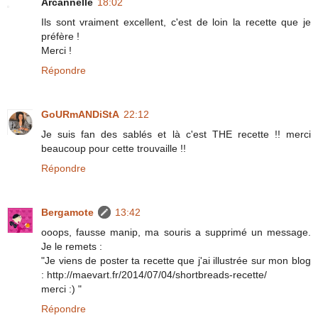
Arcannelle
18:02
Ils sont vraiment excellent, c'est de loin la recette que je
préfère !
Merci !
Répondre
GoURmANDiStA
22:12
Je suis fan des sablés et là c'est THE recette !! merci
beaucoup pour cette trouvaille !!
Répondre
Bergamote
13:42
ooops, fausse manip, ma souris a supprimé un message.
Je le remets :
"Je viens de poster ta recette que j'ai illustrée sur mon blog
: http://maevart.fr/2014/07/04/shortbreads-recette/
merci :) "
Répondre