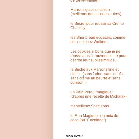
de Belle-Maman
Marrons glacés maison
(meilleurs que tous les autres)
le Secret pour réussir sa Crème
Chantilly
les Shortbread écossais, comme
ceux de chez Walkers
Les cookies si bons que je ne
réussis pas à trouver de titre pour
décrire leur sublissimitude...
la Bûche aux Marrons fine et
subtile (sans farine, sans oeufs,
sans crème au beurre et sans
cuisson !)
un Pain Perdu "magique"
(d'après une recette de Michalak)
merveilleux Speculoos
le Flan Magique à la noix de
coco (ou "Cocoland")
Mon livre :