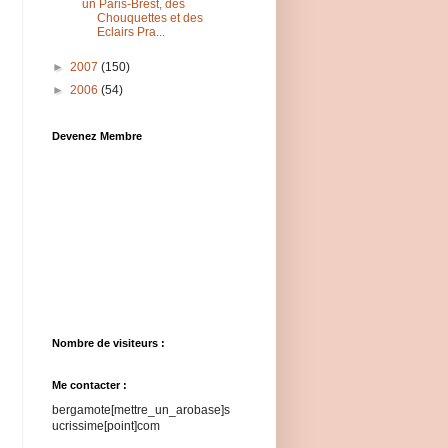
un Paris-Brest, des
Chouquettes et des
Eclairs Pra...
►
2007
(150)
►
2006
(54)
Devenez Membre
Nombre de visiteurs :
Me contacter :
bergamote[mettre_un_arobase]s
ucrissime[point]com