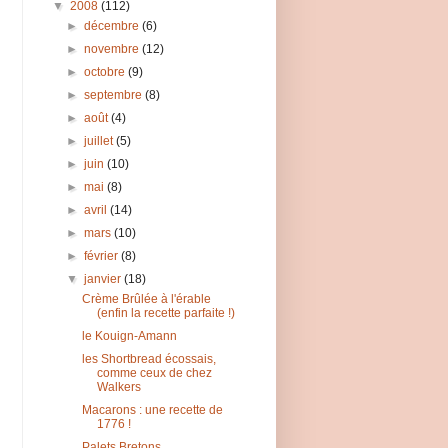
▼
2008
(112)
►
décembre
(6)
►
novembre
(12)
►
octobre
(9)
►
septembre
(8)
►
août
(4)
►
juillet
(5)
►
juin
(10)
►
mai
(8)
►
avril
(14)
►
mars
(10)
►
février
(8)
▼
janvier
(18)
Crème Brûlée à l'érable
(enfin la recette parfaite !)
le Kouign-Amann
les Shortbread écossais,
comme ceux de chez
Walkers
Macarons : une recette de
1776 !
Palets Bretons