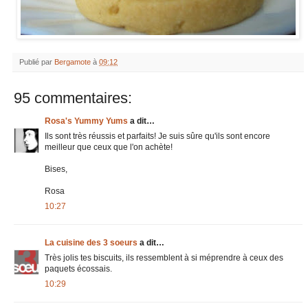
Publié par
Bergamote
à
09:12
95 commentaires:
Rosa's Yummy Yums
a dit…
Ils sont très réussis et parfaits! Je suis sûre qu'ils sont encore
meilleur que ceux que l'on achète!
Bises,
Rosa
10:27
La cuisine des 3 soeurs
a dit…
Très jolis tes biscuits, ils ressemblent à si méprendre à ceux des
paquets écossais.
10:29