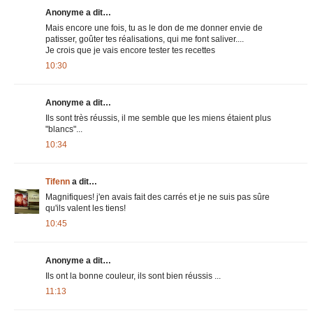
Anonyme a dit…
Mais encore une fois, tu as le don de me donner envie de
patisser, goûter tes réalisations, qui me font saliver....
Je crois que je vais encore tester tes recettes
10:30
Anonyme a dit…
Ils sont très réussis, il me semble que les miens étaient plus
"blancs"...
10:34
Tifenn
a dit…
Magnifiques! j'en avais fait des carrés et je ne suis pas sûre
qu'ils valent les tiens!
10:45
Anonyme a dit…
Ils ont la bonne couleur, ils sont bien réussis ...
11:13