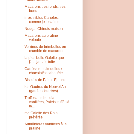
Macarons très ronds, très
bons
irrésistibles Canelés,
comme je les aime
Nougat Chinois maison
Macarons au praliné
velouté
Verrines de brimbelles en
crumble de macarons
la plus belle Galette que
j'aie jamais faite
Carrés croustimoelleux
chocolat/cacahouète
Biscuits de Pain d'Epices
les Gaufres du Nouvel An
(gaufres fourrées)
Truffes au chocolat
vanillées, Palets truffés à
la...
ma Galette des Rois
préférée
Aumônières vanillées à la
praline