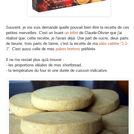
Souvent, je me suis demandé quelle pouvait bien être la recette de ces
petites merveilles. C'est un lisant
un billet
de Claude-Olivier que j'ai
réalisé que, cette recette,
je l'avais déjà
. Une part de sucre, deux parts
de beurre, trois parts de farine, c'est la recette de ma
pâte sablée "1-2-
3"
. C'est aussi celle de mes
palets bretons
préférés.
Il ne me restait plus qu'à trouver :
- les proportions idéales de mes shortbread,
- la température du four et une durée de cuisson indicative.