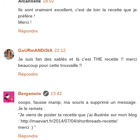
Arcannelle
18:02
Ils sont vraiment excellent, c'est de loin la recette que je
préfère !
Merci !
Répondre
GoURmANDiStA
22:12
Je suis fan des sablés et là c'est THE recette !! merci
beaucoup pour cette trouvaille !!
Répondre
Bergamote
13:42
ooops, fausse manip, ma souris a supprimé un message.
Je le remets :
"Je viens de poster ta recette que j'ai illustrée sur mon blog
: http://maevart.fr/2014/07/04/shortbreads-recette/
merci :) "
Répondre