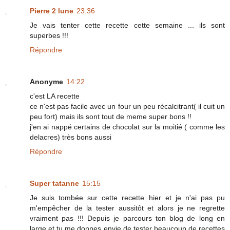
Pierre 2 lune
23:36
Je vais tenter cette recette cette semaine ... ils sont
superbes !!!
Répondre
Anonyme
14:22
c'est LA recette
ce n'est pas facile avec un four un peu récalcitrant( il cuit un
peu fort) mais ils sont tout de meme super bons !!
j'en ai nappé certains de chocolat sur la moitié ( comme les
delacres) très bons aussi
Répondre
Super tatanne
15:15
Je suis tombée sur cette recette hier et je n'ai pas pu
m'empêcher de la tester aussitôt et alors je ne regrette
vraiment pas !!! Depuis je parcours ton blog de long en
large et tu me donnes envie de tester beaucoup de recettes