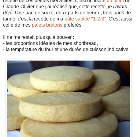
recette de ces petites merveilles. C'est un lisant
un billet
de
Claude-Olivier que j'ai réalisé que, cette recette,
je l'avais
déjà
. Une part de sucre, deux parts de beurre, trois parts de
farine, c'est la recette de ma
pâte sablée "1-2-3"
. C'est aussi
celle de mes
palets bretons
préférés.
Il ne me restait plus qu'à trouver :
- les proportions idéales de mes shortbread,
- la température du four et une durée de cuisson indicative.