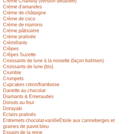
Crème Chantilly (version détaillée)
Crème d'amandes
Crème de châtaigne
Crème de coco
Crème de marrons
Crème pâtissière
Crème pralinée
Crèmillants
Crêpes
Crêpes Suzette
Croissants de lune à la noisette (façon bahlsen)
Croissants de lune (bis)
Crumble
Crumpets
Cupcakes citron/framboise
Danette au chocolat
Diamants & Emeraudes
Donuts au four
Dorayaki
Eclairs pralinés
Entremets chocolat-vanille
Etoile aux canneberges et
graines de pavot bleu
Essaim de la reine