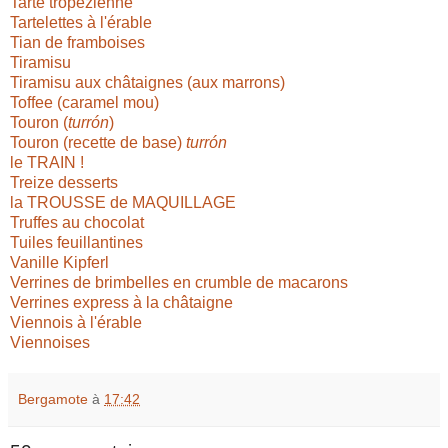
Tarte tropézienne
Tartelettes à l'érable
Tian de framboises
Tiramisu
Tiramisu aux châtaignes (aux marrons)
Toffee (caramel mou)
Touron (
turrón
)
Touron (recette de base)
turrón
le TRAIN !
Treize desserts
la TROUSSE de MAQUILLAGE
Truffes au chocolat
Tuiles feuillantines
Vanille Kipferl
Verrines de brimbelles en crumble de macarons
Verrines express à la châtaigne
Viennois à l'érable
Viennoises
Bergamote
à
17:42